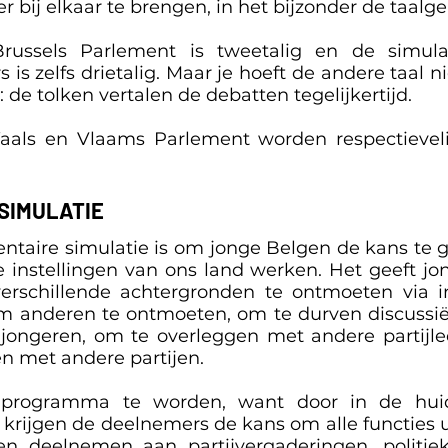
 bij elkaar te brengen, in het bijzonder de taa
Brussels Parlement is tweetalig en de simul
is zelfs drietalig. Maar je hoeft de andere taal n
e tolken vertalen de debatten tegelijkertijd.
aals en Vlaams Parlement worden respectieveli
SIMULATIE
ntaire simulatie is om jonge Belgen de kans te
e instellingen van ons land werken. Het geeft 
rschillende achtergronden te ontmoeten via inte
m anderen te ontmoeten, om te durven discussi
jongeren, om te overleggen met andere partijled
 met andere partijen.
 programma te worden, want door in de hui
rijgen de deelnemers de kans om alle functies ui
en deelnemen aan partijvergaderingen, politi