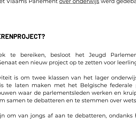
n het Vlaams Parlement
over onderwijs
werd gedeba
ERENPROJECT?
k te bereiken, besloot het Jeugd Parlemen
aat een nieuw project op te zetten voor leerlinge
iteit is om twee klassen van het lager onderwij
is te laten maken met het Belgische federale 
ouwen waar de parlementsleden werken en krui
 om samen te debatteren en te stemmen over wets
jn om van jongs af aan te debatteren, ondanks h