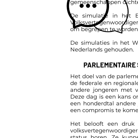
gemeenschappen dichter
De simulatie in het 
Volksvertegenwoordigers 
om begrepen te worden: d
De simulaties in het W
Nederlands gehouden.
PARLEMENTAIRE 
Het doel van de parleme
de federale en regional
andere jongeren met ve
Deze dag is een kans o
een honderdtal andere 
een compromis te komen
Het belooft een druk
volksvertegenwoordiger k
status horen. Ze kunn