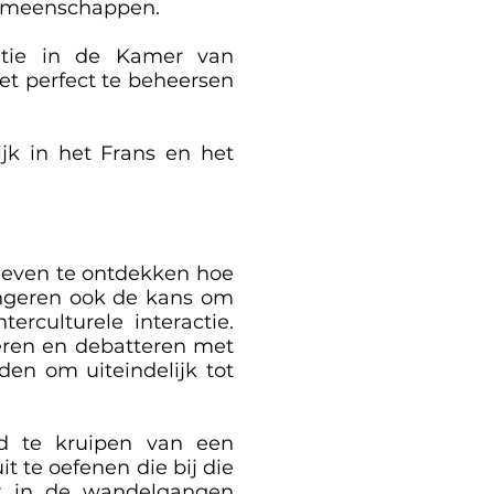
lgemeenschappen.
atie in de Kamer van
iet perfect te beheersen
jk in het Frans en het
 geven te ontdekken hoe
jongeren ook de kans om
rculturele interactie.
ëren en debatteren met
en om uiteindelijk tot
d te kruipen van een
t te oefenen die bij die
ek in de wandelgangen