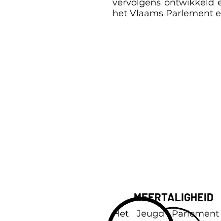
vervolgens ontwikkeld e
het Vlaams Parlement e
MEERTALIGHEID
Het Jeugd Parlement 