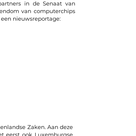
artners in de Senaat van
eigendom van computerchips
n een nieuwsreportage:
itenlandse Zaken. Aan deze
het eerst ook Luxemburgse