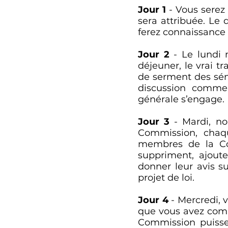
Jour 1
- Vous serez
sera attribuée. Le 
ferez connaissance 
Jour 2
- Le lundi 
déjeuner, le vrai 
de serment des séna
discussion commen
générale s’engage.
Jour 3
- Mardi, no
Commission, chaqu
membres de la Co
suppriment, ajout
donner leur avis su
projet de loi.
Jour 4
- Mercredi, 
que vous avez comm
Commission puisse 