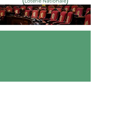
Loterie Nationale
Inscris-toi à notre Newsletter
Email
UOPC
S'inscrire