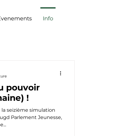
Evenements
Info
ture
u pouvoir
aine) !
e la seizième simulation
Jeugd Parlement Jeunesse,
...