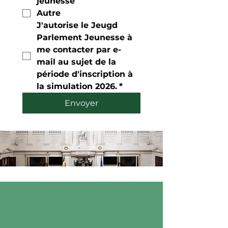
jeunesse
Autre
J'autorise le Jeugd 
Parlement Jeunesse à 
me contacter par e-
mail au sujet de la 
période d'inscription à 
la simulation 2026.
*
Envoyer