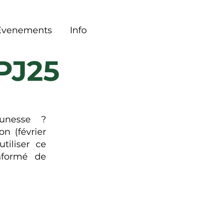
Evenements
Info
JPJ25
eunesse ?
n (février
tiliser ce
informé de