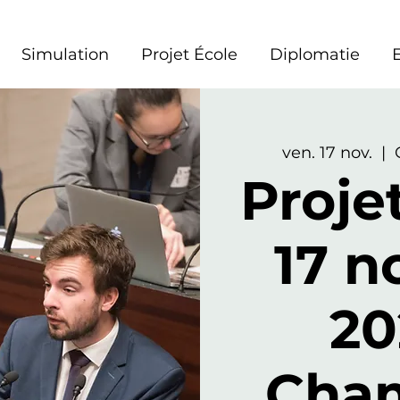
Simulation
Projet École
Diplomatie
ven. 17 nov.
  |  
Proje
17 
20
Cha