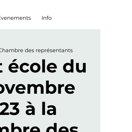
Evenements
Info
Chambre des représentants
t école du
novembre
23 à la
mbre des