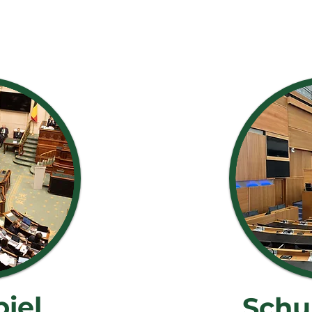
iel
Schu