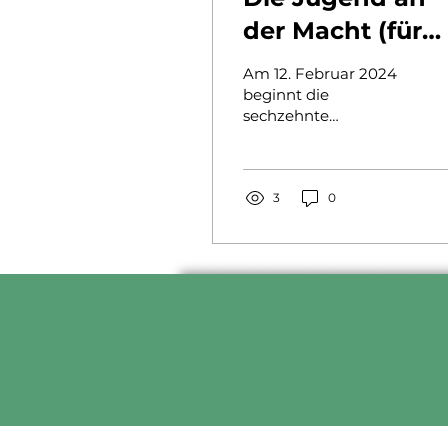
der Macht (für
eine Woche)!
Am 12. Februar 2024
beginnt die
sechzehnte
parlamentarische
Simulation des Vereins
Jeugd Parlement
Jeunesse, die erstmals
3
0
im...