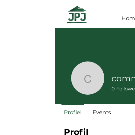
Hom
comm
communic
0
Followe
Profiel
Events
Profil