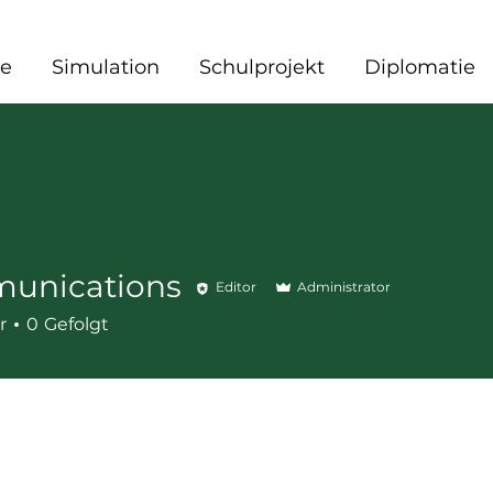
e
Simulation
Schulprojekt
Diplomatie
unications
Editor
Administrator
ations
r
0
Gefolgt